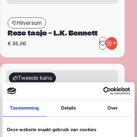
Hilversum
Roze tasje – L.K. Bennett
+
€
35,00
Toevoegen 
In winkel
Schoudertas – Gianni Chiarini
Tweede kans
Toestemming
Details
Over
Deze website maakt gebruik van cookies