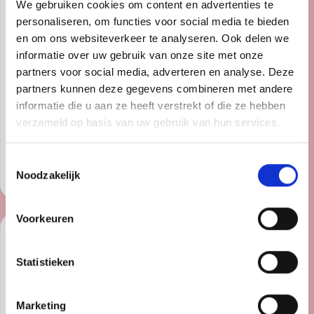
We gebruiken cookies om content en advertenties te
personaliseren, om functies voor social media te bieden
en om ons websiteverkeer te analyseren. Ook delen we
informatie over uw gebruik van onze site met onze
partners voor social media, adverteren en analyse. Deze
partners kunnen deze gegevens combineren met andere
Hilversum
informatie die u aan ze heeft verstrekt of die ze hebben
Schoudertas – Gianni
verzameld op basis van uw gebruik van hun services.
Chiarini
Toestemmingsselectie
+
€
60,00
Toevoegen 
In winkel
Noodzakelijk
Voorkeuren
DKNY tas – Zwart
Tweede kans
Statistieken
Marketing