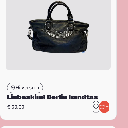
Hilversum
Liebeskind Berlin handtas
+
€
60,00
Toevoegen 
In winkel