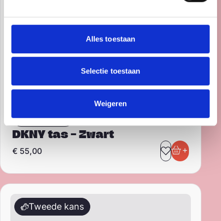
Alles toestaan
Selectie toestaan
Weigeren
Hilversum
DKNY tas – Zwart
+
€
55,00
Toevoegen 
In winkel
Liebeskind Berlin handtas
Tweede kans