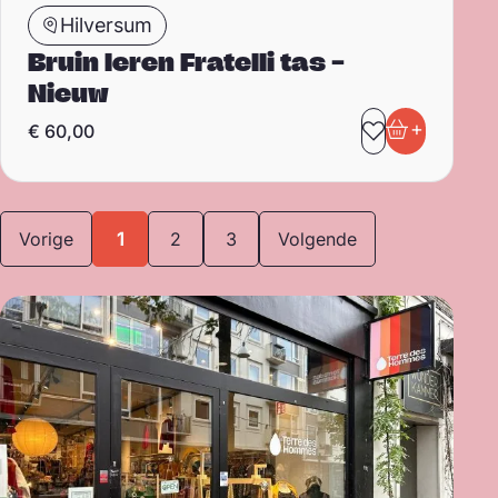
Hilversum
Bruin leren Fratelli tas –
Nieuw
+
€
60,00
Toevoegen 
In winkel
Vorige
1
2
3
Volgende