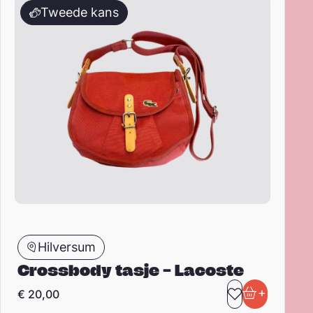
Tweede kans
Hilversum
Crossbody tasje – Lacoste
+
€
20,00
Toevoegen 
In winkel