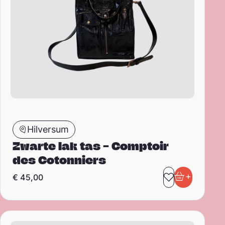
Hilversum
Zwarte lak tas – Comptoir
des Cotonniers
+
€
45,00
Toevoegen 
In winkel
Crossbody tasje – Lacoste