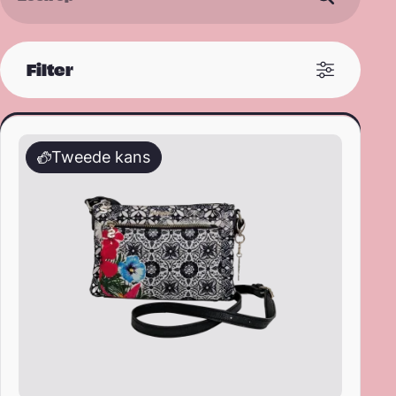
Filter
Desigual – dames – schoudertas
Sorteren op
Tweede kans
Filter op prijs
Van
Naar