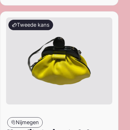
Mywalit – tasje – geel – leer
Tweede kans
Nijmegen