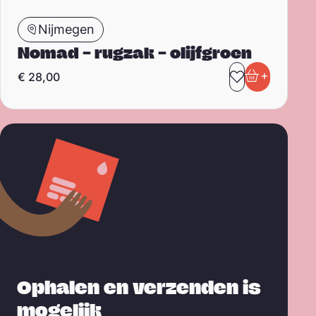
Nijmegen
Nomad – rugzak – olijfgroen
+
€
28,00
Toevoegen 
In winkel
Ophalen en verzenden is
mogelijk