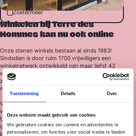
Online
Zoetermeer
Winkelen bij Terre des
Hommes kan nu ook online
Onze stenen winkels bestaan al sinds 1983!
Sindsdien is door ruim 1700 vrijwilligers een
winkelnetwerk ontwikkeld van maar liefst 42
winkels, verspreid door het land. De winkels
zorgen al jaren voor een grote bijdrage aan de
missie van Terre des Hommes.
Toestemming
Details
Over
Vanaf 2025 voegen we hier met trots onze
webshop aan toe. Zo kun je ook online neuzen
Deze website maakt gebruik van cookies
tussen de parels uit onze winkels én kun je de
We gebruiken cookies om content en advertenties te
duurzame collectie met ons eigen “Designed to
personaliseren, om functies voor social media te bieden
be Kind” label bestellen.