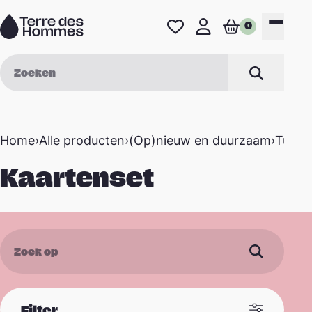
Naar de inhoud
0
Favorieten
Mijn profiel
Winkelwage
Menu
Zoek op
Zoeken
Home
›
Alle producten
›
(Op)nieuw en duurzaam
›
Tutu c
Kaartenset
Zoek op
Filter