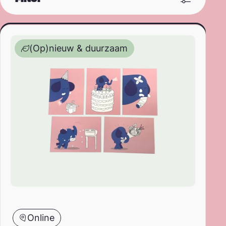
Ansichtkaartenset Tutu – 6 stuks
Sorteren op
(Op)nieuw & duurzaam
Filter op prijs
Van
Naar
Online
Type product