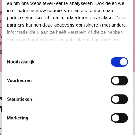
en om ons websiteverkeer te analyseren. Ook delen we
informatie over uw gebruik van onze site met onze
Met elke aankoop uit onze webshop steun je
partners voor social media, adverteren en analyse. Deze
niet alleen de strijd van Terre des Hommes
partners kunnen deze gegevens combineren met andere
tegen kinderuitbuiting, maar verspreid je ook
informatie die u aan ze heeft verstrekt of die ze hebben
vriendelijkheid—naar de mensen om je heen én
verzameld op basis van uw gebruik van hun services.
naar de planeet.
Bekijk alle tweede kans producten
Toestemmingsselectie
Noodzakelijk
Voorkeuren
Je goede daad voor
Statistieken
vandaag?
Marketing
Je aanmelden voor onze nieuwsbrief! Ontvang