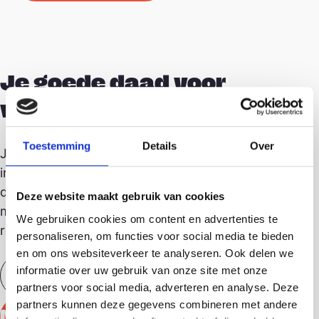
Je goede daad voor
vandaag?
Toestemming
Details
Over
Je aanmelden voor onze nieuwsbrief! Ontvang
inspirerende verhalen van kinderen en collega's,
de laatste updates over projecten en unieke
Deze website maakt gebruik van cookies
mogelijkheden om impact te maken –
We gebruiken cookies om content en advertenties te
rechtstreeks in je inbox!
personaliseren, om functies voor social media te bieden
en om ons websiteverkeer te analyseren. Ook delen we
informatie over uw gebruik van onze site met onze
partners voor social media, adverteren en analyse. Deze
partners kunnen deze gegevens combineren met andere