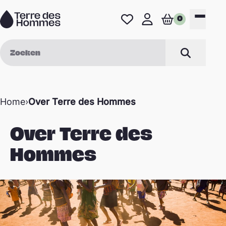
Naar de inhoud
0
Favorieten
Mijn profiel
Winkelwage
Menu
Zoek op
Zoeken
Home
›
Over Terre des Hommes
Over Terre des
Hommes