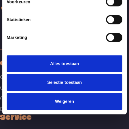
Voorkeuren
Volg onze sociale netwerken
Statistieken
Marketing
Over ons
Alles toestaan
Over Terre des Hommes
Selectie toestaan
Onze partners
Over Tutu het olifantje
Weigeren
Duurzaam gemaakt voor jou en voor de wereld
Service