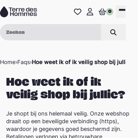
Naar de inhoud
0
Favorieten
Mijn profiel
Winkelwage
Menu
Zoek op
Zoeken
Home
›
Faqs
›
Hoe weet ik of ik veilig shop bij jullie?
Hoe weet ik of ik
veilig shop bij jullie?
Je shopt bij ons helemaal veilig. Onze webshop
draait op een beveiligde verbinding (https),
waardoor je gegevens goed beschermd zijn.
Betalingen verlopen via betrouwbare