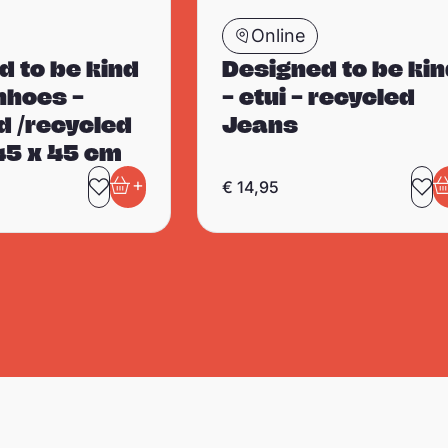
Online
d to be kind
Designed to be ki
nhoes –
– etui – recycled
d /recycled
Jeans
45 x 45 cm
+
€
14,95
eten
Toevoegen aan favorieten
In winkelwagen
To
I