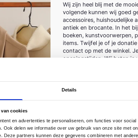
Wij zijn heel blij met de mooi
volgende kunnen wij goed ge
accessoires, huishoudelijke 
antiek en brocante. In het b
boeken, kunstvoorwerpen, po
items. Twijfel je of je donat
contact op met de winkel. Je
openingstijden. Wij heten je
Hannie Schaftrode 144
2717 HN Zoetermeer
Details
(079) 321 4374
webshop.zoetermeer@tdh
 van cookies
ent en advertenties te personaliseren, om functies voor social
. Ook delen we informatie over uw gebruik van onze site met on
e. Deze partners kunnen deze gegevens combineren met andere i