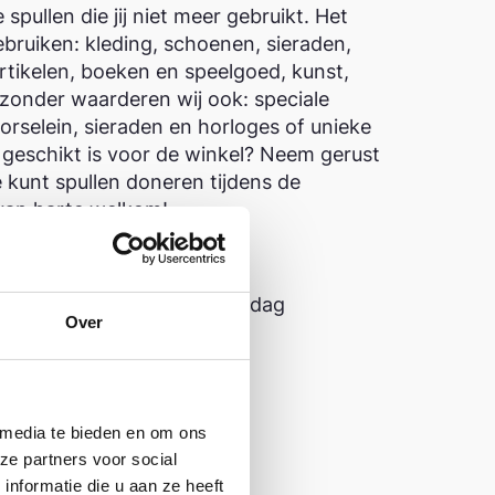
e spullen die jij niet meer gebruikt. Het
bruiken: kleding, schoenen, sieraden,
artikelen, boeken en speelgoed, kunst,
ijzonder waarderen wij ook: speciale
rselein, sieraden en horloges of unieke
ie geschikt is voor de winkel? Neem gerust
 kunt spullen doneren tijdens de
 van harte welkom!
Openingstijden
Dinsdag t/m Vrijdag
Over
10:00 - 16:00
Zaterdag
.nl
11:00 - 14:00
 media te bieden en om ons
ze partners voor social
nformatie die u aan ze heeft