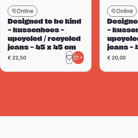
Online
Online
Designed to be kind
Designe
– kussenhoes –
– kusse
upcycled / recycled
upcycle
jeans – 45 x 45 cm
jeans – 
+
€
22,50
€
20,00
Toevoegen aan favori
In winkelwagen