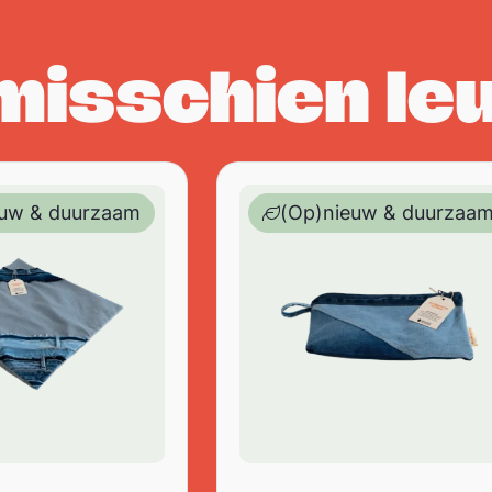
 misschien le
led jeans – 45 x 45 cm
 kind – kussenhoes – upcycled /recycled jeans – 45 
Designed to be kind – etui – 
euw & duurzaam
(Op)nieuw & duurzaa