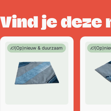
Vind je deze
Designed to be kind – kussenhoes – upcycled / recyc
Designed to be
(Op)nieuw & duurzaam
(Op)ni