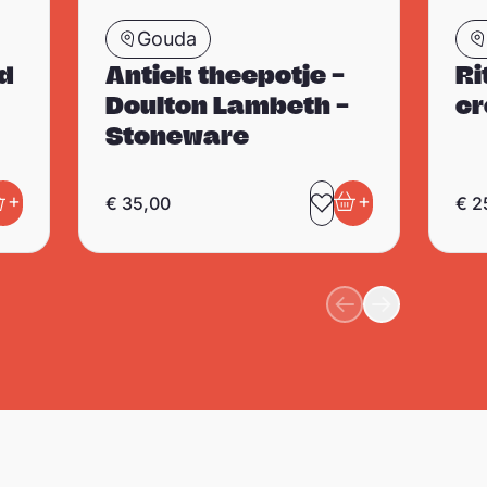
Gouda
nd
Antiek theepotje –
Ri
Doulton Lambeth –
cr
Stoneware
+
+
€
35,00
€
2
evoegen aan favorieten
n winkelwagen
Toevoegen aan 
In winkelwage