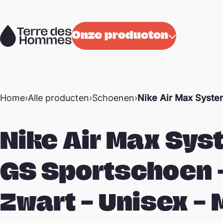
Naar de inhoud
Onze producten
Home
›
Alle producten
›
Schoenen
›
Nike Air Max Syste
Nike Air Max Sys
GS Sportschoen 
Zwart – Unisex –