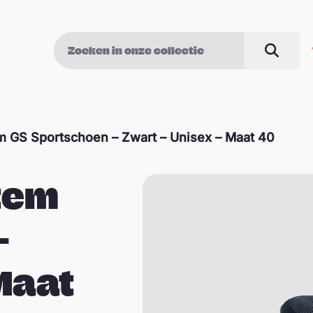
Zoek op
Zoeke
m GS Sportschoen – Zwart – Unisex – Maat 40
tem
–
 Maat