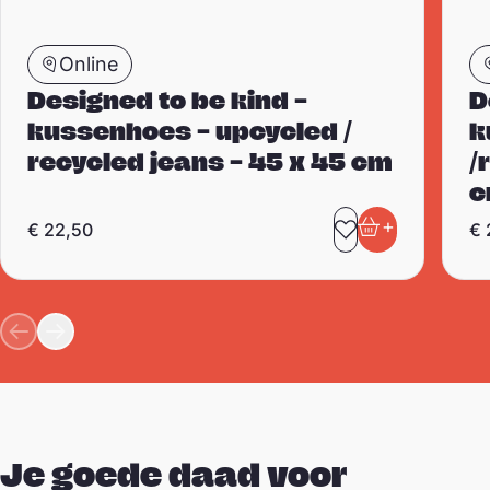
Online
Designed to be kind –
D
kussenhoes – upcycled /
k
recycled jeans – 45 x 45 cm
/
c
+
€
22,50
€
Toevoegen aa
In winkelwa
Je goede daad voor