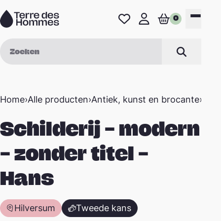
Naar de inhoud
0
Favorieten
Mijn profiel
Winkelwage
Menu
Zoek op
Zoeken
Home
›
Alle producten
›
Antiek, kunst en brocante
›
Schi
Schilderij – modern
– zonder titel –
Hans
Hilversum
Tweede kans