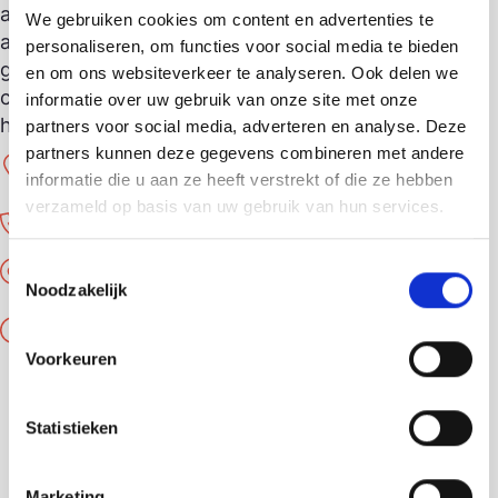
apparatuur, schilderijen, schemerlampjes, kunst,
We gebruiken cookies om content en advertenties te
antiek en brocante. Twijfel je of je donatie
personaliseren, om functies voor social media te bieden
geschikt is voor de winkel? Neem gerust
en om ons websiteverkeer te analyseren. Ook delen we
contact op met de winkel. Wij heten je van
informatie over uw gebruik van onze site met onze
harte welkom!
partners voor social media, adverteren en analyse. Deze
Neuweg 211
partners kunnen deze gegevens combineren met andere
1214 GR Hilversum
informatie die u aan ze heeft verstrekt of die ze hebben
verzameld op basis van uw gebruik van hun services.
035 7600691
Toestemmingsselectie
webshop.hilversum@tdh.nl
Noodzakelijk
Openingstijden
Voorkeuren
Dinsdag tot en met vrijdag
10.00 - 17.00
Zaterdag
Statistieken
10.00 - 16.00
Marketing