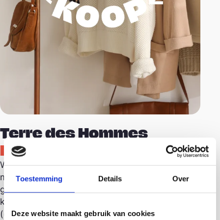
Terre des Hommes
Hilversum
Wij zijn heel blij met de mooie spullen die jij niet
meer gebruikt. De volgende spullen kunnen wij
Toestemming
Details
Over
goed gebruiken: dames- heren en
kinderkleding, accessoires, sieraden, boeken
(ook Engelstalig), speelgoed, klein huishoudelijk
Deze website maakt gebruik van cookies