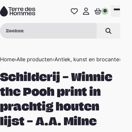
Naar de inhoud
0
Favorieten
Mijn profiel
Winkelwage
Menu
Zoek op
Zoeken
Home
›
Alle producten
›
Antiek, kunst en brocante
›
Schi
Schilderij – Winnie
the Pooh print in
prachtig houten
lijst – A.A. Milne