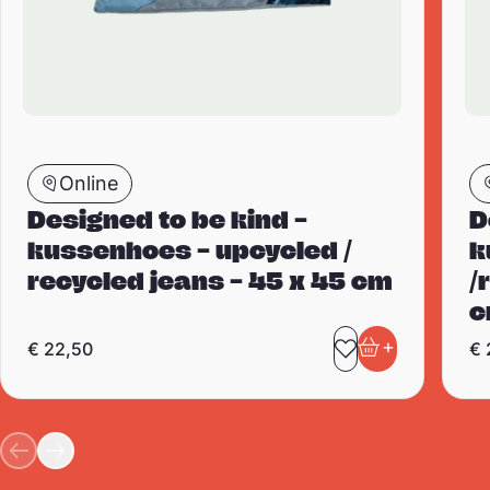
Online
Designed to be kind –
D
kussenhoes – upcycled /
k
recycled jeans – 45 x 45 cm
/
c
+
€
22,50
€
Toevoegen aa
In winkelwa