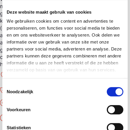
meer gebruikt. De volgende spullen kunnen wij
Deze website maakt gebruik van cookies
goed gebruiken: dames- heren en
kinderkleding, accessoires, sieraden, boeken
We gebruiken cookies om content en advertenties te
(ook Engelstalig), speelgoed, klein huishoudelijk
personaliseren, om functies voor social media te bieden
apparatuur, schilderijen, schemerlampjes, kunst,
en om ons websiteverkeer te analyseren. Ook delen we
informatie over uw gebruik van onze site met onze
antiek en brocante. Twijfel je of je donatie
partners voor social media, adverteren en analyse. Deze
geschikt is voor de winkel? Neem gerust
partners kunnen deze gegevens combineren met andere
contact op met de winkel. Wij heten je van
informatie die u aan ze heeft verstrekt of die ze hebben
harte welkom!
verzameld op basis van uw gebruik van hun services.
Neuweg 211
1214 GR Hilversum
Toestemmingsselectie
035 7600691
Noodzakelijk
webshop.hilversum@tdh.nl
Voorkeuren
Openingstijden
Statistieken
Dinsdag tot en met vrijdag