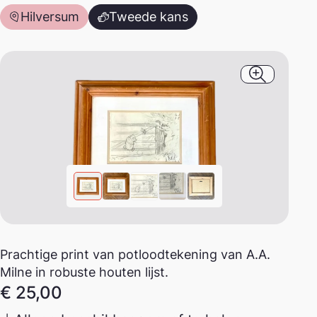
Hilversum
Tweede kans
Afbeeldin
Prachtige print van potloodtekening van A.A.
Milne in robuste houten lijst.
€
25,00