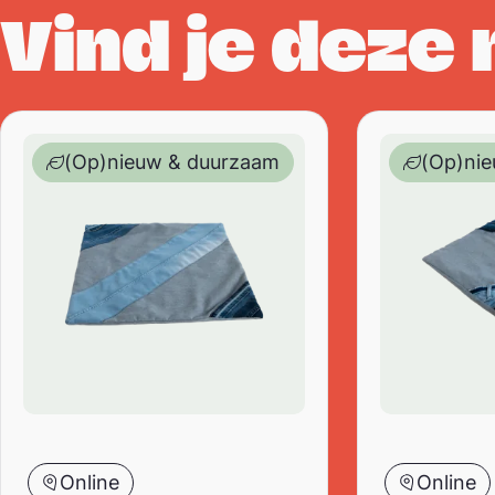
Vind je deze
Designed to be kind – kussenhoes – upcycled / recyc
Designed to be
(Op)nieuw & duurzaam
(Op)ni
Online
Online