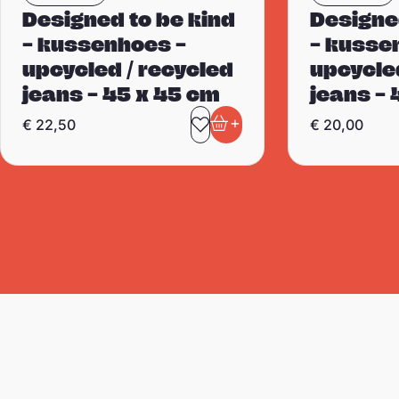
Designed to be kind
Designe
– kussenhoes –
– kusse
upcycled / recycled
upcycle
jeans – 45 x 45 cm
jeans – 
+
€
22,50
€
20,00
Toevoegen aan favori
In winkelwagen