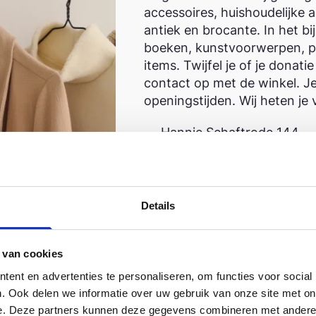
accessoires, huishoudelijke 
antiek en brocante. In het b
boeken, kunstvoorwerpen, po
items. Twijfel je of je donat
contact op met de winkel. Je
openingstijden. Wij heten je
Hannie Schaftrode 144
2717 HN Zoetermeer
(079) 321 4374
Details
webshop.zoetermeer@tdh
 van cookies
ent en advertenties te personaliseren, om functies voor social
. Ook delen we informatie over uw gebruik van onze site met on
e. Deze partners kunnen deze gegevens combineren met andere i