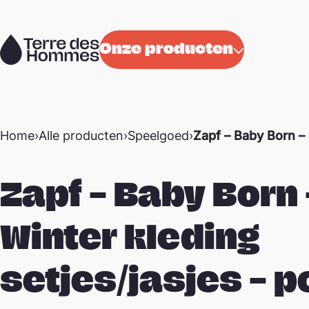
Naar de inhoud
Onze producten
Home
›
Alle producten
›
Speelgoed
›
Zapf – Baby Born – 
Zapf – Baby Born 
Winter kleding
setjes/jasjes – p