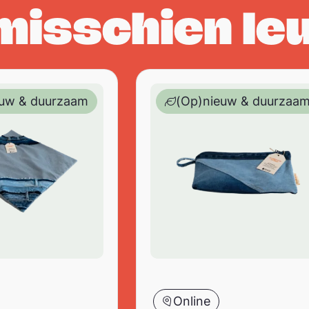
 misschien le
led jeans – 45 x 45 cm
 kind – kussenhoes – upcycled /recycled jeans – 45 
Designed to be kind – etui – 
euw & duurzaam
(Op)nieuw & duurzaa
Online