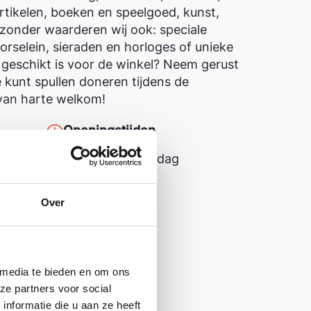
artikelen, boeken en speelgoed, kunst,
ijzonder waarderen wij ook: speciale
rselein, sieraden en horloges of unieke
ie geschikt is voor de winkel? Neem gerust
 kunt spullen doneren tijdens de
 van harte welkom!
Openingstijden
Dinsdag t/m Vrijdag
10:00 - 16:00
Zaterdag
Over
.nl
11:00 - 14:00
 media te bieden en om ons
ze partners voor social
nformatie die u aan ze heeft