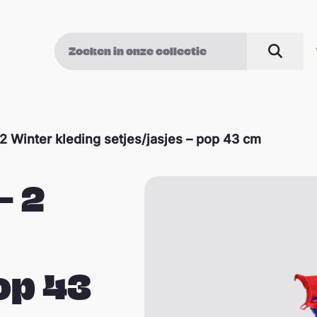
Zoek op
Zoeke
2 Winter kleding setjes/jasjes – pop 43 cm
– 2
op 43