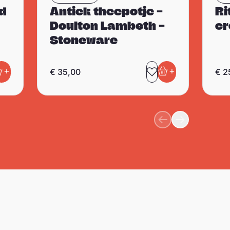
nd
Antiek theepotje –
Ri
Doulton Lambeth –
cr
Stoneware
+
+
€
35,00
€
2
evoegen aan favorieten
n winkelwagen
Toevoegen aan 
In winkelwage