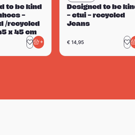
d to be kind
Designed to be ki
nhoes –
– etui – recycled
d /recycled
Jeans
45 x 45 cm
+
€
14,95
eten
Toevoegen aan favorieten
In winkelwagen
To
I