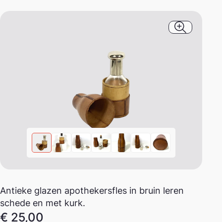
Afbeeldin
Antieke glazen apothekersfles in bruin leren
schede en met kurk.
€
25,00