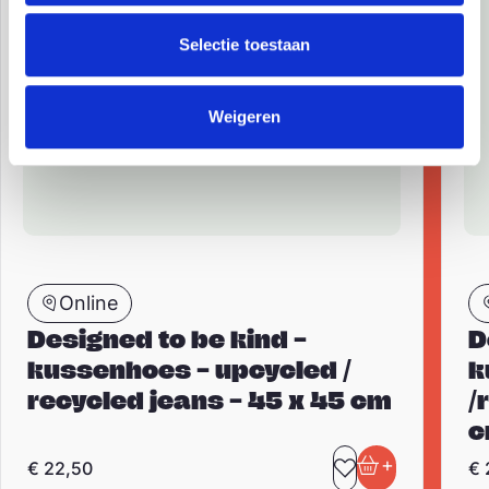
Selectie toestaan
Weigeren
Online
Designed to be kind –
D
kussenhoes – upcycled /
k
recycled jeans – 45 x 45 cm
/
c
+
€
22,50
€
Toevoegen aa
In winkelwa