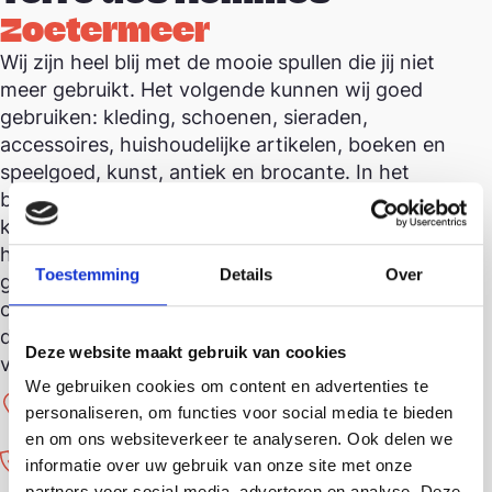
Zoetermeer
Wij zijn heel blij met de mooie spullen die jij niet
meer gebruikt. Het volgende kunnen wij goed
gebruiken: kleding, schoenen, sieraden,
accessoires, huishoudelijke artikelen, boeken en
speelgoed, kunst, antiek en brocante. In het
bijzonder waarderen wij ook: speciale boeken,
kunstvoorwerpen, porselein, sieraden en
horloges of unieke items. Twijfel je of je donatie
Toestemming
Details
Over
geschikt is voor de winkel? Neem gerust
contact op met de winkel. Je kunt spullen
doneren tijdens de openingstijden. Wij heten je
Deze website maakt gebruik van cookies
van harte welkom!
We gebruiken cookies om content en advertenties te
Hannie Schaftrode 144
personaliseren, om functies voor social media te bieden
2717 HN Zoetermeer
en om ons websiteverkeer te analyseren. Ook delen we
(079) 321 4374
informatie over uw gebruik van onze site met onze
partners voor social media, adverteren en analyse. Deze