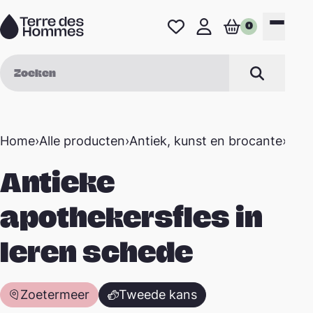
Naar de inhoud
0
Favorieten
Mijn profiel
Winkelwage
Menu
Zoek op
Zoeken
Home
›
Alle producten
›
Antiek, kunst en brocante
›
Anti
Antieke
apothekersfles in
leren schede
Zoetermeer
Tweede kans