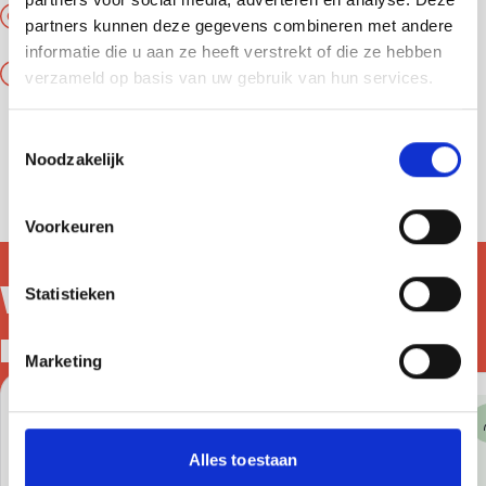
webshop.zoetermeer@tdh.nl
partners kunnen deze gegevens combineren met andere
informatie die u aan ze heeft verstrekt of die ze hebben
Openingstijden
verzameld op basis van uw gebruik van hun services.
Dinsdag t/m Vrijdag
Toestemmingsselectie
10:00 - 16:00
Noodzakelijk
Zaterdag
11:00 - 14:00
Voorkeuren
Vind je deze
Statistieken
misschien leuk?
Marketing
Designed to be kind – kussenhoes – upcycled / recyc
Desig
(Op)nieuw & duurzaam
Alles toestaan