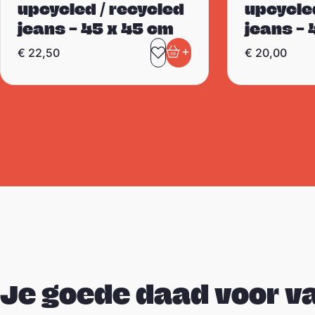
upcycled / recycled
upcycle
jeans – 45 x 45 cm
jeans – 
+
€
22,50
€
20,00
Toevoegen aan favori
In winkelwagen
Je goede daad voor 