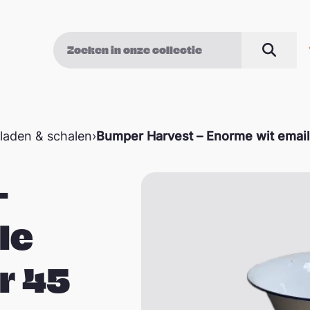
Zoek op
Zoeke
laden & schalen
›
Bumper Harvest – Enorme wit email
–
le
r 45