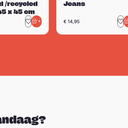
d /recycled
Jeans
45 x 45 cm
+
€
14,95
eten
Toevoegen aan favorieten
In winkelwagen
To
I
vandaag?