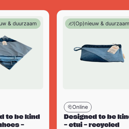
led jeans – 45 x 45 cm
 kind – kussenhoes – upcycled /recycled jeans – 45 
Designed to be kind – etui – 
euw & duurzaam
(Op)nieuw & duurzaa
Online
d to be kind
Designed to be ki
nhoes –
– etui – recycled