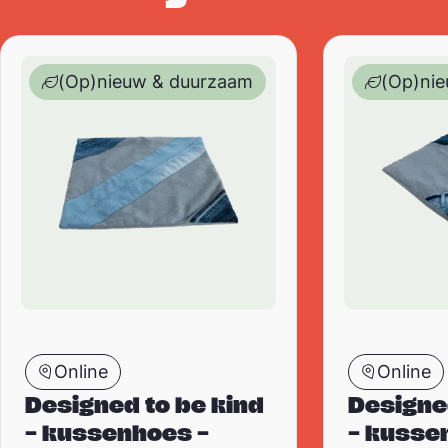
Designed to be kind – kussenhoes – upcycled / recyc
Designed to be
(Op)nieuw & duurzaam
(Op)ni
Online
Online
Designed to be kind
Designe
– kussenhoes –
– kusse