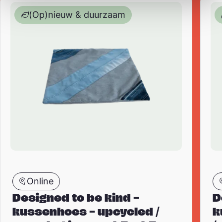
(Op)nieuw & duurzaam
Online
Designed to be kind –
D
kussenhoes – upcycled /
k