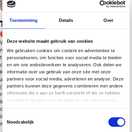
Toestemming
Details
Over
Terre des Hommes
Gouda
Deze website maakt gebruik van cookies
Wij zijn heel blij met alle mooie spullen die je niet
meer gebruikt. Deze kan je komen doneren
We gebruiken cookies om content en advertenties te
tijdens de openingstijden van de winkel. Vooral
personaliseren, om functies voor social media te bieden
de volgende spullen kunnen wij goed gebruiken:
en om ons websiteverkeer te analyseren. Ook delen we
Kleding, schoenen, tassen, sieraden, servies,
informatie over uw gebruik van onze site met onze
partners voor social media, adverteren en analyse. Deze
antiek en brocante, woonaccessoires,
partners kunnen deze gegevens combineren met andere
(bijzondere) boeken en speelgoed. Het is helaas
informatie die u aan ze heeft verstrekt of die ze hebben
niet mogelijk om elektrische apparaten in te
verzameld op basis van uw gebruik van hun services.
leveren. Doneren van spullen kan tijdens
openingstijden. Twijfel je of je donatie geschikt
is voor onze winkel? Neem dan gerust contact
Toestemmingsselectie
Noodzakelijk
met ons op. Wij verwelkomen je graag!
Lange Groenendaal 55