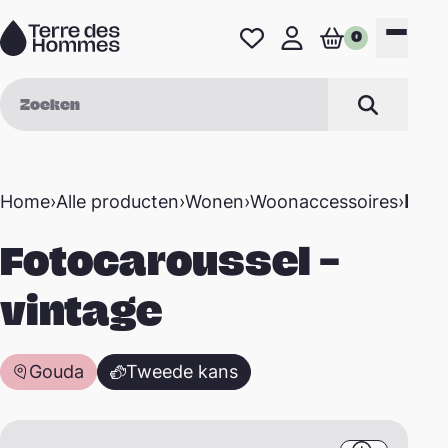
Naar de inhoud
0
Favorieten
Mijn profiel
Winkelwage
Menu
Zoek op
Zoeken
Home
›
Alle producten
›
Wonen
›
Woonaccessoires
›
Foto
Fotocaroussel –
vintage
Gouda
Tweede kans