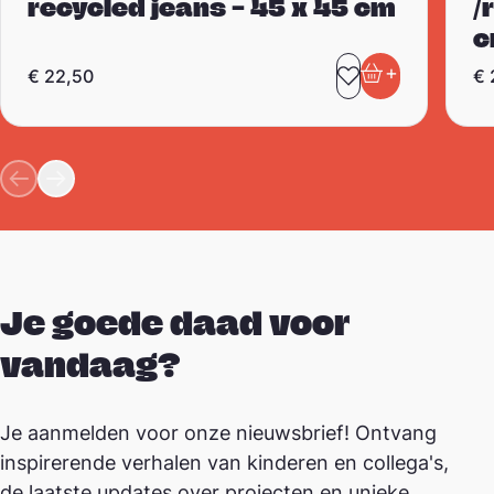
recycled jeans – 45 x 45 cm
/
c
+
€
22,50
€
Toevoegen aa
In winkelwa
Je goede daad voor
vandaag?
Je aanmelden voor onze nieuwsbrief! Ontvang
inspirerende verhalen van kinderen en collega's,
de laatste updates over projecten en unieke