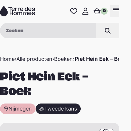
Naar de inhoud
0
Favorieten
Mijn profiel
Winkelwage
Menu
Zoek op
Zoeken
Home
›
Alle producten
›
Boeken
›
Piet Hein Eek – Boek
Piet Hein Eek –
Boek
Nijmegen
Tweede kans