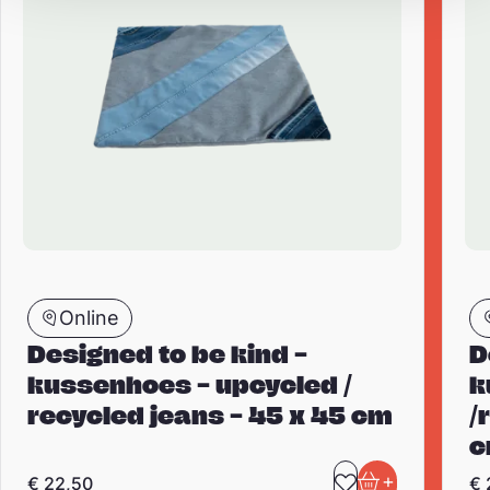
Online
Designed to be kind –
D
kussenhoes – upcycled /
k
recycled jeans – 45 x 45 cm
/
c
+
€
22,50
€