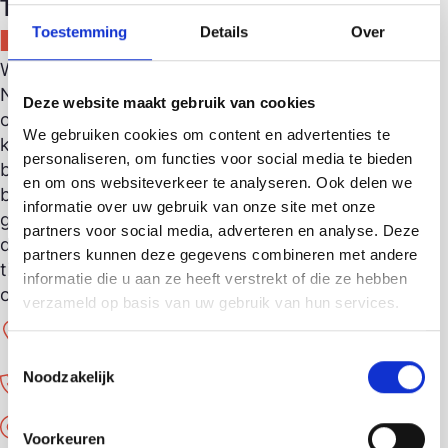
Terre des Hommes
Toestemming
Details
Over
Nijmegen
Welkom in de winkel van Terre des Hommes in
Nijmegen! Wij verkopen prachtige gebruikte en
Deze website maakt gebruik van cookies
ongebruikte spullen, zoals: dames-, heren- en
We gebruiken cookies om content en advertenties te
kinderkleding, schoenen, sieraden, accessoires,
personaliseren, om functies voor social media te bieden
brocante, serviezen, (houten) speelgoed,
en om ons websiteverkeer te analyseren. Ook delen we
boeken en woonaccessoires. Heb je spullen van
informatie over uw gebruik van onze site met onze
goede kwaliteit die je niet meer gebruikt en wilt
partners voor social media, adverteren en analyse. Deze
doneren aan deze winkel? Kom dan langs
partners kunnen deze gegevens combineren met andere
tijdens onze openingstijden. Lukt dit niet, bel
informatie die u aan ze heeft verstrekt of die ze hebben
ons. Alvast hartelijk dank voor je inbreng!
verzameld op basis van uw gebruik van hun services.
Houtstraat 41
6511 JL Nijmegen
Toestemmingsselectie
Noodzakelijk
0649638699
webshop.nijmegen@tdh.nl
Voorkeuren