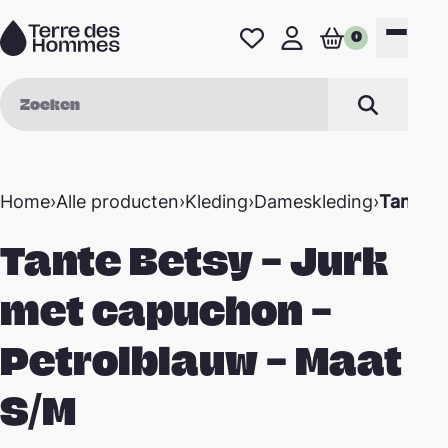
Naar de inhoud
0
Favorieten
Mijn profiel
Winkelwage
Menu
Zoek op
Zoeken
Home
›
Alle producten
›
Kleding
›
Dameskleding
›
Tante B
Tante Betsy – Jurk
met capuchon –
Petrolblauw – Maat
S/M