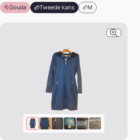
Gouda
Tweede kans
M
Afbeeldin