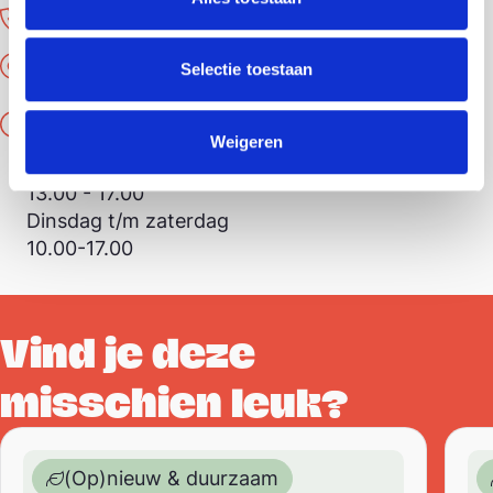
0182-441002
webshop.gouda@tdh.nl
Selectie toestaan
Openingstijden
Weigeren
Maandag
13.00 - 17.00
Dinsdag t/m zaterdag
10.00-17.00
Vind je deze
misschien leuk?
Designed to be kind – kussenhoes – upcycled / recyc
Desig
(Op)nieuw & duurzaam