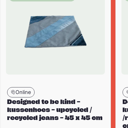
Online
Designed to be kind –
D
kussenhoes – upcycled /
k
recycled jeans – 45 x 45 cm
/
c