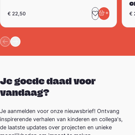
c
+
€
22,50
€
Toevoegen aa
In winkelwa
Je goede daad voor
vandaag?
Je aanmelden voor onze nieuwsbrief! Ontvang
inspirerende verhalen van kinderen en collega's,
de laatste updates over projecten en unieke