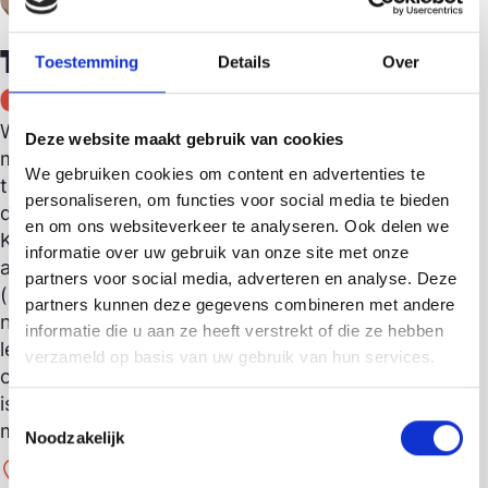
Terre des Hommes
Toestemming
Details
Over
Gouda
Wij zijn heel blij met alle mooie spullen die je niet
Deze website maakt gebruik van cookies
meer gebruikt. Deze kan je komen doneren
We gebruiken cookies om content en advertenties te
tijdens de openingstijden van de winkel. Vooral
personaliseren, om functies voor social media te bieden
de volgende spullen kunnen wij goed gebruiken:
en om ons websiteverkeer te analyseren. Ook delen we
Kleding, schoenen, tassen, sieraden, servies,
informatie over uw gebruik van onze site met onze
antiek en brocante, woonaccessoires,
partners voor social media, adverteren en analyse. Deze
(bijzondere) boeken en speelgoed. Het is helaas
partners kunnen deze gegevens combineren met andere
niet mogelijk om elektrische apparaten in te
informatie die u aan ze heeft verstrekt of die ze hebben
leveren. Doneren van spullen kan tijdens
verzameld op basis van uw gebruik van hun services.
openingstijden. Twijfel je of je donatie geschikt
is voor onze winkel? Neem dan gerust contact
Toestemmingsselectie
met ons op. Wij verwelkomen je graag!
Noodzakelijk
Lange Groenendaal 55
2801 LR Gouda