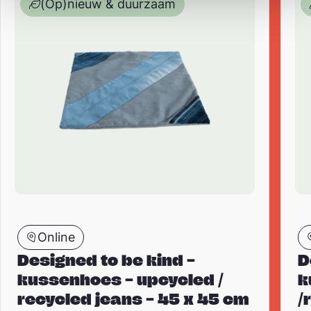
(Op)nieuw & duurzaam
Online
Designed to be kind –
D
kussenhoes – upcycled /
k
recycled jeans – 45 x 45 cm
/