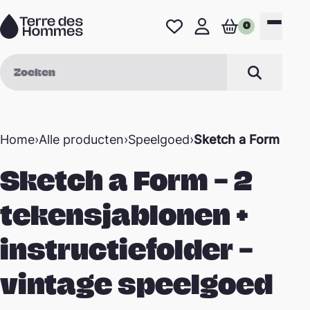
Naar de inhoud
0
Favorieten
Mijn profiel
Winkelwage
Menu
Zoek op
Zoeken
Home
›
Alle producten
›
Speelgoed
›
Sketch a Form – 2 
Sketch a Form – 2
tekensjablonen +
instructiefolder –
vintage speelgoed