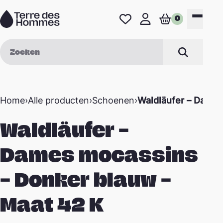
Naar de inhoud
0
Favorieten
Mijn profiel
Winkelwage
Menu
Zoek op
Zoeken
Home
›
Alle producten
›
Schoenen
›
Waldläufer – Dames
Waldläufer –
Dames mocassins
– Donker blauw –
Maat 42 K