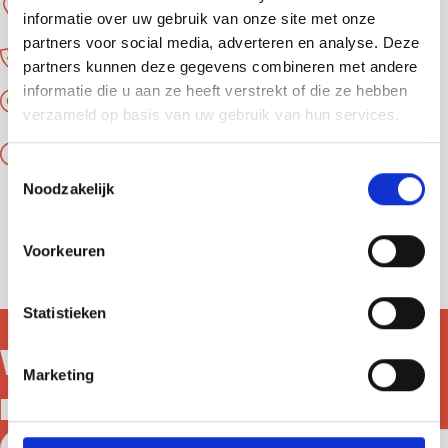
2717 HN Zoetermeer
informatie over uw gebruik van onze site met onze
partners voor social media, adverteren en analyse. Deze
(079) 321 4374
partners kunnen deze gegevens combineren met andere
informatie die u aan ze heeft verstrekt of die ze hebben
webshop.zoetermeer@tdh.nl
verzameld op basis van uw gebruik van hun services.
Openingstijden
Toestemmingsselectie
Noodzakelijk
Dinsdag t/m Vrijdag
10:00 - 16:00
Zaterdag
Voorkeuren
11:00 - 14:00
Statistieken
Vind je deze
Marketing
misschien leuk?
Designed to be kind – kussenhoes – upcycled / recyc
Desig