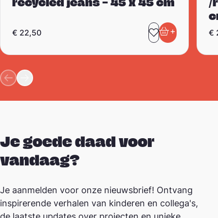
recycled jeans – 45 x 45 cm
/
c
+
€
22,50
€
Toevoegen aa
In winkelwa
Je goede daad voor
vandaag?
Je aanmelden voor onze nieuwsbrief! Ontvang
inspirerende verhalen van kinderen en collega's,
de laatste updates over projecten en unieke