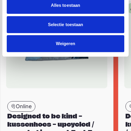
Alles toestaan
(Op)nieuw & duurzaam
Selectie toestaan
Weigeren
Online
Designed to be kind –
D
kussenhoes – upcycled /
k