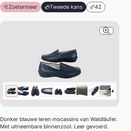
Zoetermeer
Tweede kans
42
Afbeeldin
Donker blauwe leren mocassins van Waldläufer.
Met uitneembare binnenzool. Leer gevoerd.