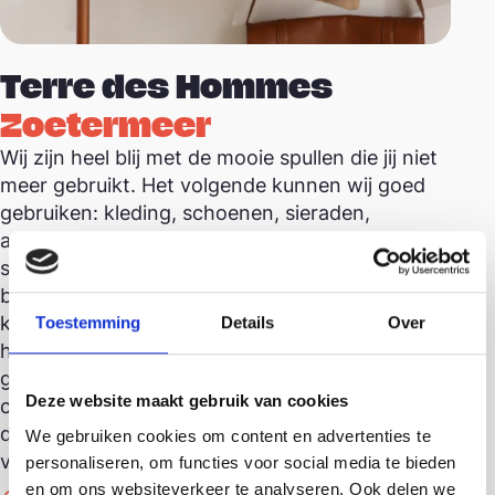
Terre des Hommes
Zoetermeer
Wij zijn heel blij met de mooie spullen die jij niet
meer gebruikt. Het volgende kunnen wij goed
gebruiken: kleding, schoenen, sieraden,
accessoires, huishoudelijke artikelen, boeken en
speelgoed, kunst, antiek en brocante. In het
bijzonder waarderen wij ook: speciale boeken,
kunstvoorwerpen, porselein, sieraden en
Toestemming
Details
Over
horloges of unieke items. Twijfel je of je donatie
geschikt is voor de winkel? Neem gerust
Deze website maakt gebruik van cookies
contact op met de winkel. Je kunt spullen
doneren tijdens de openingstijden. Wij heten je
We gebruiken cookies om content en advertenties te
van harte welkom!
personaliseren, om functies voor social media te bieden
Hannie Schaftrode 144
en om ons websiteverkeer te analyseren. Ook delen we